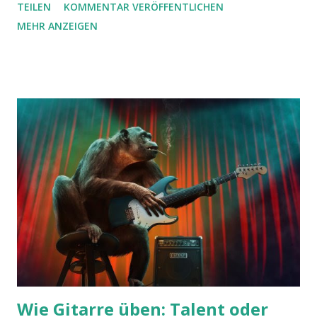
TEILEN
KOMMENTAR VERÖFFENTLICHEN
habe ich eine kleine Akkordvariation auf Grundlage des Rod
MEHR ANZEIGEN
Steward Klassikers „Sailing“ geschrieben. Die keine Etüde
bekommt durch den Einsatz offener Seiten und erweiterter
Akkorde einen sehr modernen Klang. Ich würde empfehlen,
zuerst die Griffwechsel zu üben. Wenn das funktioniert,
spielst du das Zupfmuster dazu. Beachte vor allem den
Dm7/9 Akkord im 13. Takt, der ist etwas ungewöhnlich:
Hier musst du mit dem Zeigefinger einen Barré über die d-,
g- und b-Saite auf eine Art und Weise greifen, dass die
hohe e-Saite nicht berührt wird und frei klingen kann
(siehe Bild). Sollte der Akkord gar nicht für dich
funktionieren, kannst du z.B. auch einen Standard-Moll-
Neuner ohne Leersaiten geifen (X-5-3...
Wie Gitarre üben: Talent oder